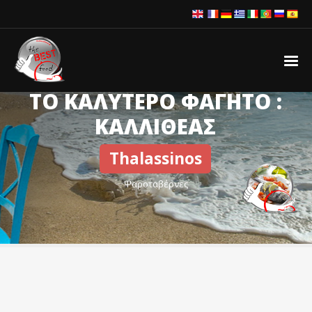
ΤΟ ΚΑΛΥΤΕΡΟ ΦΑΓΗΤΟ :
ΚΑΛΛΙΘΕΑΣ
Thalassinos
Ψαροταβέρνες