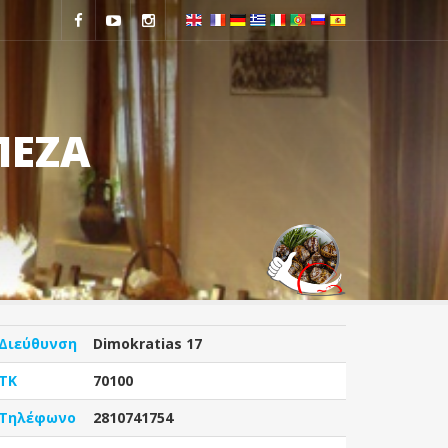
ΠΕΖΑ
Διεύθυνση
Dimokratias 17
ΤΚ
70100
Τηλέφωνο
2810741754