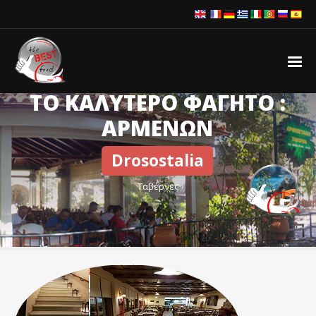
ΤΟ ΚΑΛΥΤΕΡΟ ΦΑΓΗΤΟ :
ΑΡΜΕΝΩΝ
Drosostalia
Ταβέρνες