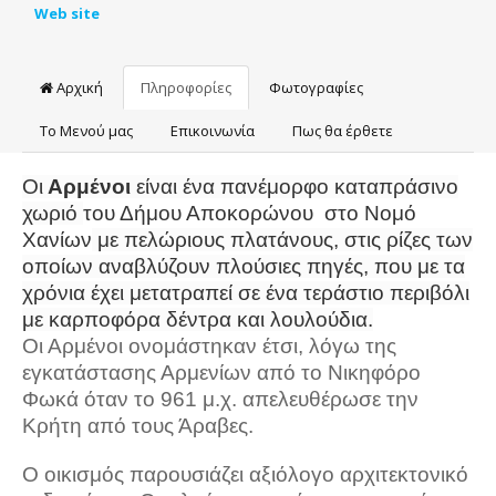
Web site
Αρχική
Πληροφορίες
Φωτογραφίες
Το Μενού μας
Επικοινωνία
Πως θα έρθετε
Οι
Αρμένοι
είναι ένα πανέμορφο καταπράσινο
χωριό
του Δήμου Αποκορώνου στο Νομό
Χανίων
με πελώριους πλατάνους, στις ρίζες των
οποίων αναβλύζουν πλούσιες πηγές, που με τα
χρόνια έχει μετατραπεί σε ένα τεράστιο περιβόλι
με καρποφόρα δέντρα και λουλούδια.
Οι Αρμένοι ονομάστηκαν έτσι, λόγω της
εγκατάστασης Αρμενίων από το Νικηφόρο
Φωκά όταν το 961 μ.χ. απελευθέρωσε την
Κρήτη από τους Άραβες.
Ο οικισμός παρουσιάζει αξιόλογο αρχιτεκτονικό