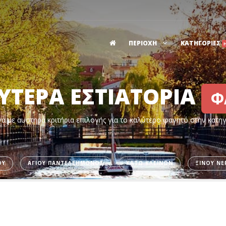
ΠΕΡΙΟΧΗ
ΚΑΤΗΓΟΡΙΕΣ
ΥΤΕΡΑ ΕΣΤΙΑΤΟΡΙΑ
Φ
α με αυστηρά κριτήρια επιλογής για το καλύτερο φαγητό στην κατη
ΟΥ
ΑΓΙΟΥ ΠΑΝΤΕΛΕΗΜΟΝΟΣ
ΚΑΤΩ ΚΛΕΙΝΩΝ
ΞΙΝΟΥ ΝΕ