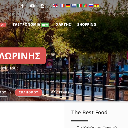
ΓΑΣΤΡΟΝΟΜΙΑ
ΧΑΡΤΗΣ
SHOPPING
HOT
NEW
ΛΩΡΙΝΗΣ
γορία τους
ΡΟΥ
ΣΚΛΗΘΡΟΥ
ΦΛΩΡΙΝΗΣ
The Best Food
Το Καλύτερο Φαγητό